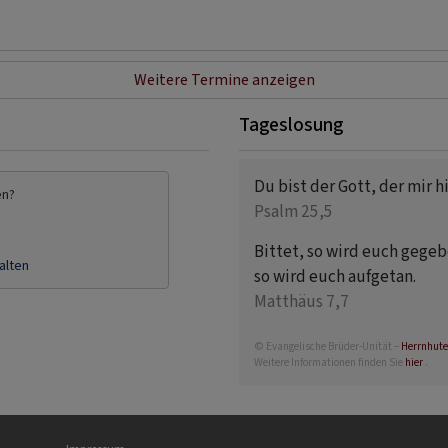
Weitere Termine anzeigen
Tageslosung
Du bist der Gott, der mir hil
en?
Psalm 25,5
Bittet, so wird euch gegebe
alten
so wird euch aufgetan.
Matthäus 7,7
© Evangelische Brüder-Unität –
Herrnhute
Weitere Informationen finden Sie
hier
.
Fußbereichsmenü
Be