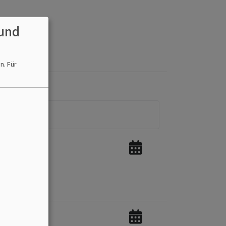
und
en.
Für