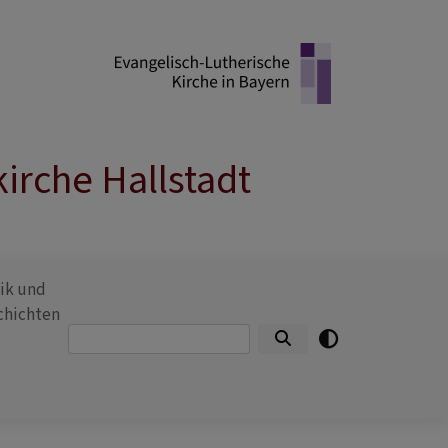
irche Hallstadt
ik und
chichten
Suche