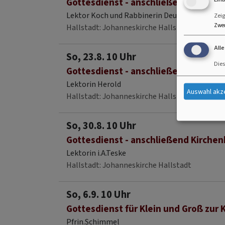
Gottesdienst - anschließend Kirchen
Lektor Koch und Rabbinerin Deusel
Zei
Zwe
Hallstadt
Johanneskirche Hallstadt
All
So, 23.8. 10 Uhr
Dies
Gottesdienst - anschließend Kirchen
Lektorin Herold
Auswahl akz
Hallstadt
Johanneskirche Hallstadt
So, 30.8. 10 Uhr
Gottesdienst - anschließend Kirchen
Lektorin i.A.Teske
Hallstadt
Johanneskirche Hallstadt
So, 6.9. 10 Uhr
Gottesdienst für Klein und Groß zur 
Pfrin.Schimmel