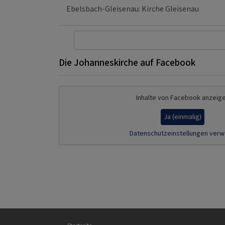
Ebelsbach-Gleisenau
Kirche Gleisenau
Die Johanneskirche auf Facebook
Inhalte von Facebook anzeig
Ja (einmalig)
Datenschutzeinstellungen verw
Hauptnavigation