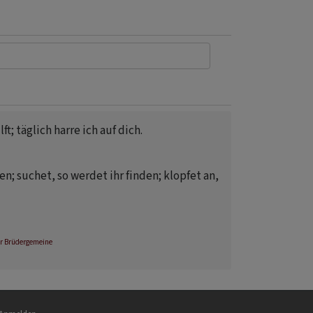
ft; täglich harre ich auf dich.
n; suchet, so werdet ihr finden; klopfet an,
r Brüdergemeine
nutzermenü