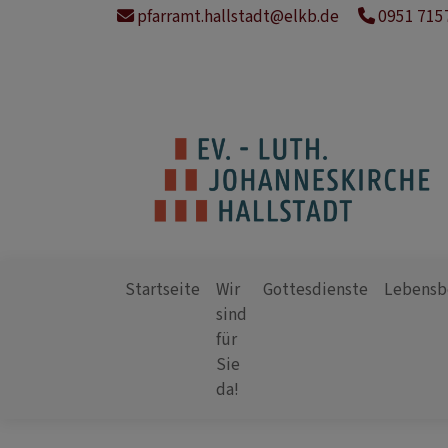
Direkt
pfarramt.hallstadt@elkb.de
0951 715
zum
Inhalt
Startseite
Wir
Gottesdienste
Lebensb
sind
für
Hauptnavigation
Sie
da!