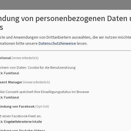
dung von personenbezogenen Daten 
s
nste und Anwendungen von Drittanbietern auswählen, die wir nutzen möcht
mationen bitte unsere
Datenschutzhinweise
lesen.
ktional
(immer erforderlich)
chern von Daten: Cookie für die Benutzersitzung
ck
:
Funktional
sent Manager
(immer erforderlich)
ließend Kirchenkaffee
ie Consent speichert Ihre Einwilligungsstatus im Browser
ck
:
Funktional
bindung von Facebook
(Opt-Out)
gt einen Facebook-Feed an.
ck
:
Eingebettete externe Inhalte
bindung von Youtube-Videos