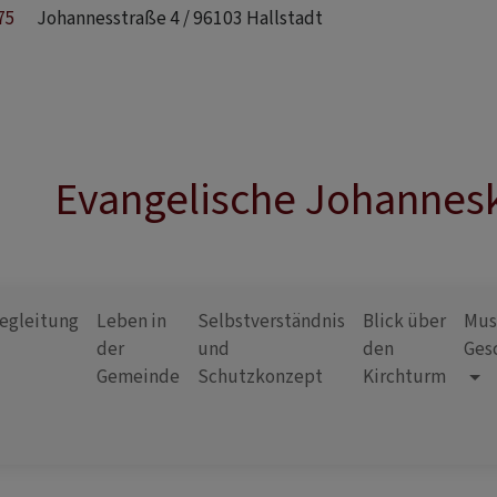
75
Johannesstraße 4 / 96103 Hallstadt
Evangelische Johannesk
egleitung
Leben in
Selbstverständnis
Blick über
Mus
der
und
den
Ges
Gemeinde
Schutzkonzept
Kirchturm