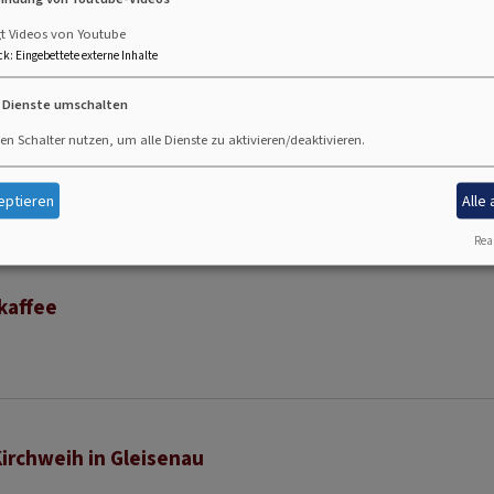
kaffee
gt Videos von Youtube
ck
:
Eingebettete externe Inhalte
e Dienste umschalten
en Schalter nutzen, um alle Dienste zu aktivieren/deaktivieren.
kaffee
eptieren
Alle
Real
kaffee
Kirchweih in Gleisenau