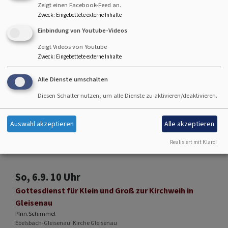
Gottesdienst - anschließend Kirchenkaffee
Zeigt einen Facebook-Feed an.
Lektorin Herold
Zweck
:
Eingebettete externe Inhalte
Hallstadt
Johanneskirche Hallstadt
Einbindung von Youtube-Videos
Zeigt Videos von Youtube
Zweck
:
Eingebettete externe Inhalte
Alle Dienste umschalten
So, 30.8. 10 Uhr
Diesen Schalter nutzen, um alle Dienste zu aktivieren/deaktivieren.
Gottesdienst - anschließend Kirchenkaffee
Lektorin i.A.Teske
Hallstadt
Johanneskirche Hallstadt
Auswahl akzeptieren
Alle akzeptieren
Realisiert mit Klaro!
So, 6.9. 10 Uhr
Gottesdienst für Klein und Groß zur Kirchweih in
Gleisenau
Pfrin.Schimmel
Ebelsbach-Gleisenau
Kirche Gleisenau