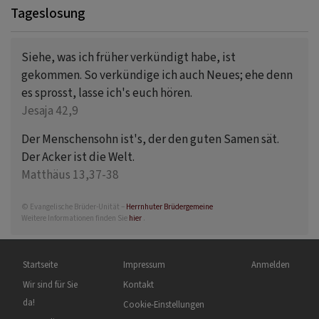
Tageslosung
Siehe, was ich früher verkündigt habe, ist
gekommen. So verkündige ich auch Neues; ehe denn
es sprosst, lasse ich's euch hören.
Jesaja 42,9
Der Menschensohn ist's, der den guten Samen sät.
Der Acker ist die Welt.
Matthäus 13,37-38
© Evangelische Brüder-Unität –
Herrnhuter Brüdergemeine
Weitere Informationen finden Sie
hier
.
Hauptnavigation
Fußbereichsmenü
Benutzermenü
Startseite
Impressum
Anmelden
Wir sind für Sie
Kontakt
da!
Cookie-Einstellungen