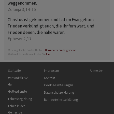
weggenommen.
Zefanja 3,14-15
Christus ist gekommen und hat im Evangelium
Frieden verkündigt euch, die ihr fern wart, und
Frieden denen, die nahe waren.
Epheser 2,17
© Evangelische Brüder-Unität –
Herrnhuter Brüdergemeine
Weitere Informationen finden Sie
hier
.
Hauptnavigation
Fußbereichsmenü
Benutzermenü
Startseite
Impressum
Anmelden
Wir sind für Sie
Kontakt
da!
Cookie-Einstellungen
Gottesdienste
Datenschutzerklärung
Lebensbegleitung
Barrierefreiheitserklärung
Leben in der
Gemeinde