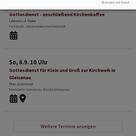
Realisiert mit Klaro!
So, 30.8. 10 Uhr
Gottesdienst - anschließend Kirchenkaffee
Lektorin i.A.Teske
Hallstadt
Johanneskirche Hallstadt
So, 6.9. 10 Uhr
Gottesdienst für Klein und Groß zur Kirchweih in
Gleisenau
Pfrin.Schimmel
Ebelsbach-Gleisenau
Kirche Gleisenau
Weitere Termine anzeigen