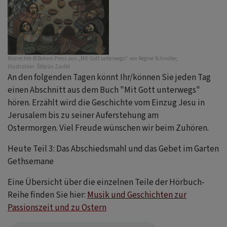
Bildrechte
©Bohem Press aus „Mit Gott unterwegs“ von Regine Schindler,
Illustration: Štěpán Zavřel
An den folgenden Tagen könnt Ihr/können Sie jeden Tag
einen Abschnitt aus dem Buch "Mit Gott unterwegs"
hören. Erzählt wird die Geschichte vom Einzug Jesu in
Jerusalem bis zu seiner Auferstehung am
Ostermorgen. Viel Freude wünschen wir beim Zuhören.
Heute Teil 3: Das Abschiedsmahl und das Gebet im Garten
Gethsemane
Eine Übersicht über die einzelnen Teile der Hörbuch-
Reihe finden Sie hier:
Musik und Geschichten zur
Passionszeit und zu Ostern