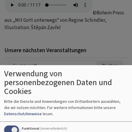
©Bohem Press
aus „Mit Gott unterwegs“ von Regine Schindler,
Illustration: Štěpán Zavřel
Unsere nächsten Veranstaltungen
Verwendung von
personenbezogenen Daten und
Erweiterter Filter
Cookies
So, 9.8. 10 Uhr
Bitte die Dienste und Anwendungen von Drittanbietern auswählen,
die wir nutzen möchten.
Für weitere Informationen bitte unsere
Gottesdienst mit Abendmahl - anschließend
Datenschutzhinweise
lesen.
Kirchenkaffee
Prädikantin Susanne Freund
Hallstadt
Johanneskirche Hallstadt
Funktional
(immer erforderlich)