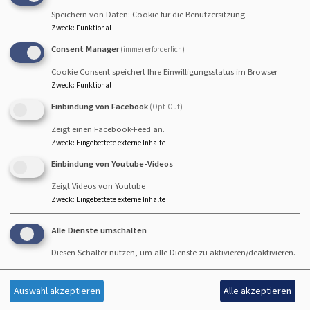
Speichern von Daten: Cookie für die Benutzersitzung
Zweck
:
Funktional
Consent Manager
(immer erforderlich)
So, 16.8. 10 Uhr
Cookie Consent speichert Ihre Einwilligungsstatus im Browser
Zweck
:
Funktional
Gottesdienst - anschließend Kirchenkaffee
Lektor Koch und Rabbinerin Deusel
Einbindung von Facebook
(Opt-Out)
Hallstadt
Johanneskirche Hallstadt
Zeigt einen Facebook-Feed an.
Zweck
:
Eingebettete externe Inhalte
Einbindung von Youtube-Videos
Zeigt Videos von Youtube
So, 23.8. 10 Uhr
Zweck
:
Eingebettete externe Inhalte
Gottesdienst - anschließend Kirchenkaffee
Alle Dienste umschalten
Lektorin Herold
Hallstadt
Johanneskirche Hallstadt
Diesen Schalter nutzen, um alle Dienste zu aktivieren/deaktivieren.
Auswahl akzeptieren
Alle akzeptieren