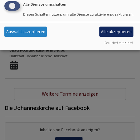
Alle Dienste umschalten
Diesen Schalter nutzen, um alle Dienste zu aktivieren/deaktivieren.
Auswahl akzeptieren
Alle akzeptieren
So, 16.8. 10 Uhr
Gottesdienst - anschließend Kirchenkaffee
Realisiert mit Klaro!
Lektor Koch und Rabbinerin Deusel
Hallstadt
Johanneskirche Hallstadt
Weitere Termine anzeigen
Die Johanneskirche auf Facebook
Inhalte von Facebook anzeigen?