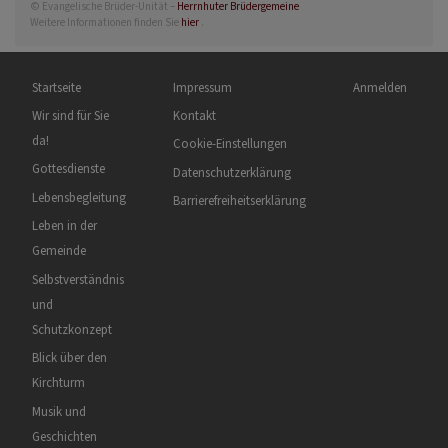
© Evangelische Brüder-Unität –
Herrnhuter Brüdergemeine
Weitere Informationen finden Sie
hier
.
Hauptnavigation
Fußbereichsmenü
Benutzermenü
Startseite
Impressum
Anmelden
Wir sind für Sie
Kontakt
da!
Cookie-Einstellungen
Gottesdienste
Datenschutzerklärung
Lebensbegleitung
Barrierefreiheitserklärung
Leben in der
Gemeinde
Selbstverständnis
und
Schutzkonzept
Blick über den
Kirchturm
Musik und
Geschichten