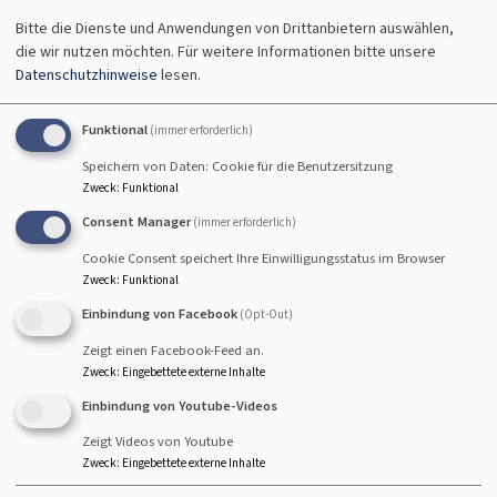
Gottesdienst
Bitte die Dienste und Anwendungen von Drittanbietern auswählen,
Pfr. Schlechtweg
die wir nutzen möchten.
Für weitere Informationen bitte unsere
Breitengüßbach
Seniorenzentrum Breitengüßbach
Datenschutzhinweise
lesen.
Funktional
(immer erforderlich)
Speichern von Daten: Cookie für die Benutzersitzung
Fr, 7.8. 15 Uhr
Zweck
:
Funktional
Gottesdienst
Consent Manager
(immer erforderlich)
Pfrin. Wittmann-Schlechtweg
Cookie Consent speichert Ihre Einwilligungsstatus im Browser
Hallstadt
Seniorenzentrum St. Kilian-Caritas
Zweck
:
Funktional
Einbindung von Facebook
(Opt-Out)
Zeigt einen Facebook-Feed an.
Zweck
:
Eingebettete externe Inhalte
So, 9.8. 10 Uhr
Einbindung von Youtube-Videos
Gottesdienst mit Abendmahl - anschließend
Zeigt Videos von Youtube
Kirchenkaffee
Zweck
:
Eingebettete externe Inhalte
Prädikantin Susanne Freund
Hallstadt
Johanneskirche Hallstadt