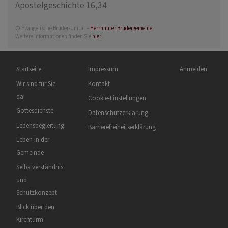
Apostelgeschichte 16,34
© Evangelische Brüder-Unität –
Herrnhuter Brüdergemeine
Weitere Informationen finden Sie
hier
.
Hauptnavigation
Fußbereichsmenü
Benutzermenü
Startseite
Impressum
Anmelden
Wir sind für Sie
Kontakt
da!
Cookie-Einstellungen
Gottesdienste
Datenschutzerklärung
Lebensbegleitung
Barrierefreiheitserklärung
Leben in der
Gemeinde
Selbstverständnis
und
Schutzkonzept
Blick über den
Kirchturm