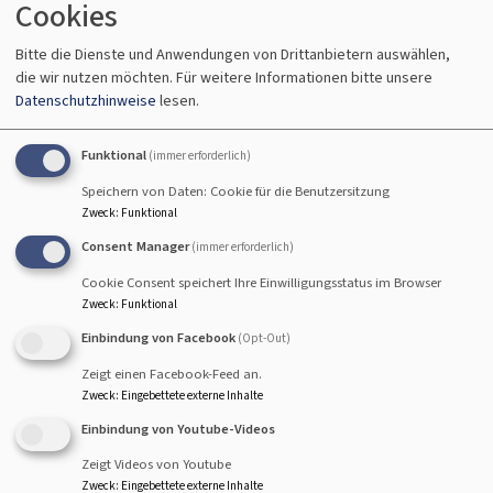
Cookies
Fr, 7.8. 10:30 Uhr
Bitte die Dienste und Anwendungen von Drittanbietern auswählen,
Gottesdienst
die wir nutzen möchten.
Für weitere Informationen bitte unsere
Pfr. Schlechtweg
Datenschutzhinweise
lesen.
Breitengüßbach
Seniorenzentrum Breitengüßbach
Funktional
(immer erforderlich)
Speichern von Daten: Cookie für die Benutzersitzung
Zweck
:
Funktional
Fr, 7.8. 15 Uhr
Consent Manager
(immer erforderlich)
Gottesdienst
Cookie Consent speichert Ihre Einwilligungsstatus im Browser
Pfrin. Wittmann-Schlechtweg
Zweck
:
Funktional
Hallstadt
Seniorenzentrum St. Kilian-Caritas
Einbindung von Facebook
(Opt-Out)
Zeigt einen Facebook-Feed an.
Zweck
:
Eingebettete externe Inhalte
Einbindung von Youtube-Videos
So, 9.8. 10 Uhr
Zeigt Videos von Youtube
Gottesdienst mit Abendmahl - anschließend
Zweck
:
Eingebettete externe Inhalte