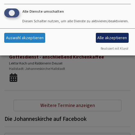
Kirchenkaffee
Prädikantin Susanne Freund
Alle Dienste umschalten
Hallstadt
Johanneskirche Hallstadt
Diesen Schalter nutzen, um alle Dienste zu aktivieren/deaktivieren.
Auswahl akzeptieren
Alle akzeptieren
So, 16.8. 10 Uhr
Realisiert mit Klaro!
Gottesdienst - anschließend Kirchenkaffee
Lektor Koch und Rabbinerin Deusel
Hallstadt
Johanneskirche Hallstadt
Weitere Termine anzeigen
Die Johanneskirche auf Facebook