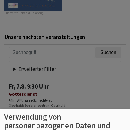
Bildrechte
Dekanat Bamberg
Unsere nächsten Veranstaltungen
Erweiterter Filter
Fr, 7.8. 9:30 Uhr
Gottesdienst
Pfrin. Wittmann-Schlechtweg
Oberhaid
Seniorenzentrum Oberhaid
Verwendung von
personenbezogenen Daten und