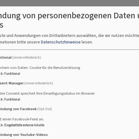
dung von personenbezogenen Daten 
s
nste und Anwendungen von Drittanbietern auswählen, die wir nutzen möcht
mationen bitte unsere
Datenschutzhinweise
lesen.
ktional
(immer erforderlich)
chern von Daten: Cookie für die Benutzersitzung
ck
:
Funktional
sent Manager
(immer erforderlich)
ie Consent speichert Ihre Einwilligungsstatus im Browser
ck
:
Funktional
bindung von Facebook
(Opt-Out)
gt einen Facebook-Feed an.
ck
:
Eingebettete externe Inhalte
bindung von Youtube-Videos