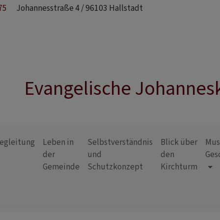
75
Johannesstraße 4 / 96103 Hallstadt
Evangelische Johannesk
egleitung
Leben in
Selbstverständnis
Blick über
Mus
der
und
den
Ges
Gemeinde
Schutzkonzept
Kirchturm