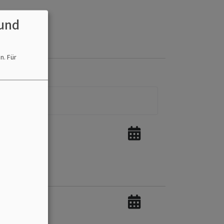
und
en.
Für