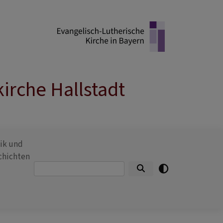
irche Hallstadt
ik und
chichten
Suche