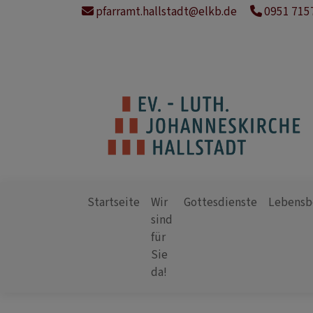
Direkt
pfarramt.hallstadt@elkb.de
0951 715
zum
Inhalt
Startseite
Wir
Gottesdienste
Lebensb
sind
für
Hauptnavigation
Sie
da!