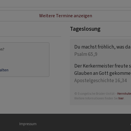
Weitere Termine anzeigen
Tageslosung
Du machst fröhlich, was da
en?
Psalm 65,9
Der Kerkermeister freute 
alten
Glauben an Gott gekommen
Apostelgeschichte 16,34
© Evangelische Brüder-Unität –
Herrnhute
Weitere Informationen finden Sie
hier
.
Fußbereichsmenü
Be
Impressum