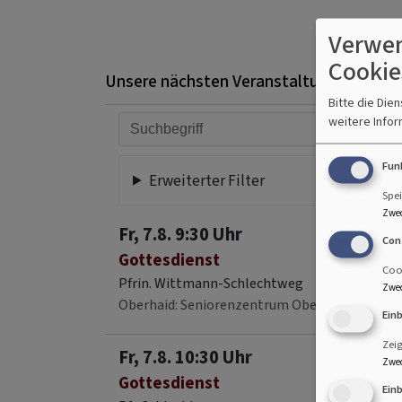
Verwen
Cookie
Unsere nächsten Veranstaltungen
Bitte die Die
weitere Infor
Fun
Erweiterter Filter
Spei
Zwe
Fr, 7.8. 9:30 Uhr
Con
Gottesdienst
Cook
Pfrin. Wittmann-Schlechtweg
Zwe
Oberhaid
Seniorenzentrum Oberhaid
Ein
Zei
Fr, 7.8. 10:30 Uhr
Zwe
Gottesdienst
Ein