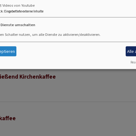
gt Videos von Youtube
ßbach
ck
:
Eingebettete externe Inhalte
e Dienste umschalten
en Schalter nutzen, um alle Dienste zu aktivieren/deaktivieren.
eptieren
Alle
Real
ließend Kirchenkaffee
kaffee