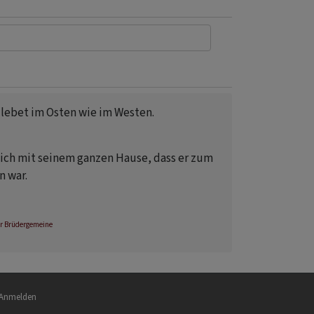
 lebet im Osten wie im Westen.
sich mit seinem ganzen Hause, dass er zum
 war.
r Brüdergemeine
nutzermenü
Anmelden