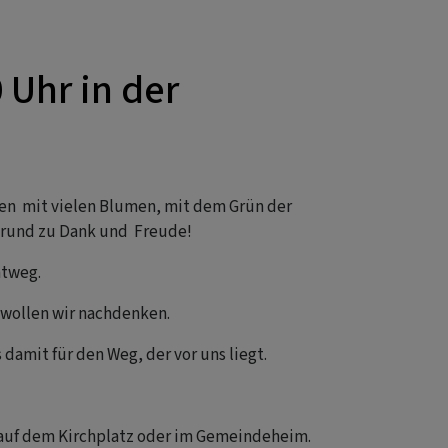
 Uhr in der
en mit vielen Blumen, mit dem Grün der
 Grund zu Dank und Freude!
htweg.
wollen wir nachdenken.
damit für den Weg, der vor uns liegt.
r auf dem Kirchplatz oder im Gemeindeheim.