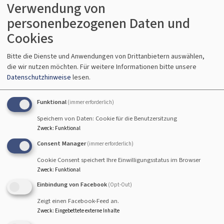
Verwendung von
personenbezogenen Daten und
Cookies
So, 16.8. 10 Uhr
Gottesdienst - anschließend Kirchenkaffee
Bitte die Dienste und Anwendungen von Drittanbietern auswählen,
Lektor Koch und Rabbinerin Deusel
die wir nutzen möchten.
Für weitere Informationen bitte unsere
Hallstadt
Johanneskirche Hallstadt
Datenschutzhinweise
lesen.
Funktional
(immer erforderlich)
Speichern von Daten: Cookie für die Benutzersitzung
Zweck
:
Funktional
So, 23.8. 10 Uhr
Consent Manager
(immer erforderlich)
Gottesdienst - anschließend Kirchenkaffee
Lektorin Herold
Cookie Consent speichert Ihre Einwilligungsstatus im Browser
Hallstadt
Johanneskirche Hallstadt
Zweck
:
Funktional
Einbindung von Facebook
(Opt-Out)
Zeigt einen Facebook-Feed an.
Zweck
:
Eingebettete externe Inhalte