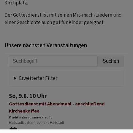
Kirchplatz.
Der Gottesdienst ist mit seinen Mit-mach-Liedern und
einer Geschichte auch gut für Kinder geeignet.
Unsere nächsten Veranstaltungen
Erweiterter Filter
So, 9.8. 10 Uhr
Gottesdienst mit Abendmahl - anschließend
Kirchenkaffee
Prädikantin Susanne Freund
Hallstadt
Johanneskirche Hallstadt