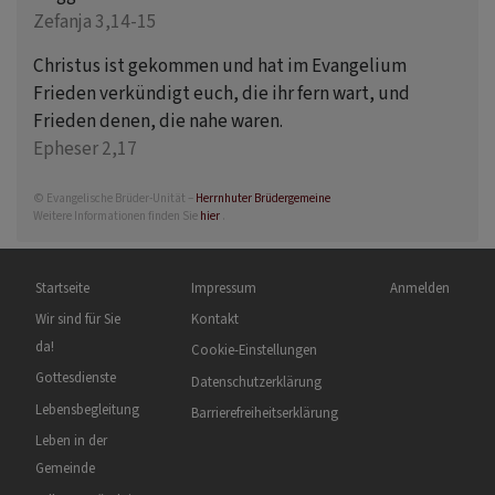
Zefanja 3,14-15
Christus ist gekommen und hat im Evangelium
Frieden verkündigt euch, die ihr fern wart, und
Frieden denen, die nahe waren.
Epheser 2,17
© Evangelische Brüder-Unität –
Herrnhuter Brüdergemeine
Weitere Informationen finden Sie
hier
.
Hauptnavigation
Fußbereichsmenü
Benutzermenü
Startseite
Impressum
Anmelden
Wir sind für Sie
Kontakt
da!
Cookie-Einstellungen
Gottesdienste
Datenschutzerklärung
Lebensbegleitung
Barrierefreiheitserklärung
Leben in der
Gemeinde