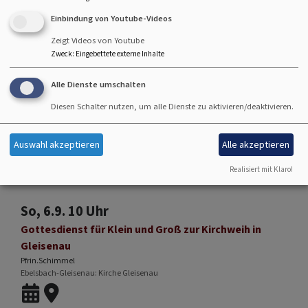
Hallstadt
Johanneskirche Hallstadt
Einbindung von Youtube-Videos
Zeigt Videos von Youtube
Zweck
:
Eingebettete externe Inhalte
So, 30.8. 10 Uhr
Alle Dienste umschalten
Gottesdienst - anschließend Kirchenkaffee
Diesen Schalter nutzen, um alle Dienste zu aktivieren/deaktivieren.
Lektorin i.A.Teske
Hallstadt
Johanneskirche Hallstadt
Auswahl akzeptieren
Alle akzeptieren
Realisiert mit Klaro!
So, 6.9. 10 Uhr
Gottesdienst für Klein und Groß zur Kirchweih in
Gleisenau
Pfrin.Schimmel
Ebelsbach-Gleisenau
Kirche Gleisenau