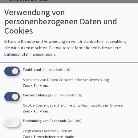
Gottesdienst mit Abendmahl - anschließend
Verwendung von
Kirchenkaffee
personenbezogenen Daten und
Prädikantin Susanne Freund
Hallstadt
Johanneskirche Hallstadt
Cookies
Bitte die Dienste und Anwendungen von Drittanbietern auswählen,
die wir nutzen möchten.
Für weitere Informationen bitte unsere
Datenschutzhinweise
lesen.
So, 16.8. 10 Uhr
Funktional
Gottesdienst - anschließend Kirchenkaffee
(immer erforderlich)
Lektor Koch und Rabbinerin Deusel
Speichern von Daten: Cookie für die Benutzersitzung
Hallstadt
Johanneskirche Hallstadt
Zweck
:
Funktional
Consent Manager
(immer erforderlich)
Cookie Consent speichert Ihre Einwilligungsstatus im Browser
Zweck
:
Funktional
So, 23.8. 10 Uhr
Einbindung von Facebook
(Opt-Out)
Gottesdienst - anschließend Kirchenkaffee
Zeigt einen Facebook-Feed an.
Lektorin Herold
Zweck
:
Eingebettete externe Inhalte