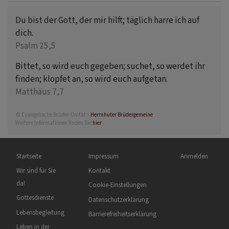
Du bist der Gott, der mir hilft; täglich harre ich auf
dich.
Psalm 25,5
Bittet, so wird euch gegeben; suchet, so werdet ihr
finden; klopfet an, so wird euch aufgetan.
Matthäus 7,7
© Evangelische Brüder-Unität –
Herrnhuter Brüdergemeine
Weitere Informationen finden Sie
hier
.
Hauptnavigation
Fußbereichsmenü
Benutzermenü
Startseite
Impressum
Anmelden
Wir sind für Sie
Kontakt
da!
Cookie-Einstellungen
Gottesdienste
Datenschutzerklärung
Lebensbegleitung
Barrierefreiheitserklärung
Leben in der