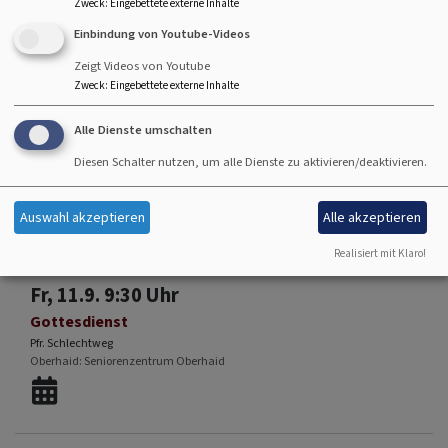
Zweck
:
Eingebettete externe Inhalte
Einbindung von Youtube-Videos
Zeigt Videos von Youtube
So, 6.9. 10 Uhr
Zweck
:
Eingebettete externe Inhalte
Gottesdienst für Klein und Groß zur Kirchweih in
Alle Dienste umschalten
Gleisenau
Pfrin.Schimmel
Diesen Schalter nutzen, um alle Dienste zu aktivieren/deaktivieren.
Ebelsbach-Gleisenau
Kirche Gleisenau
Auswahl akzeptieren
Alle akzeptieren
Realisiert mit Klaro!
Fr, 11.9. 9:30 Uhr
Gottesdienst
Pfr. Schlechtweg
Oberhaid
Seniorenzentrum Oberhaid