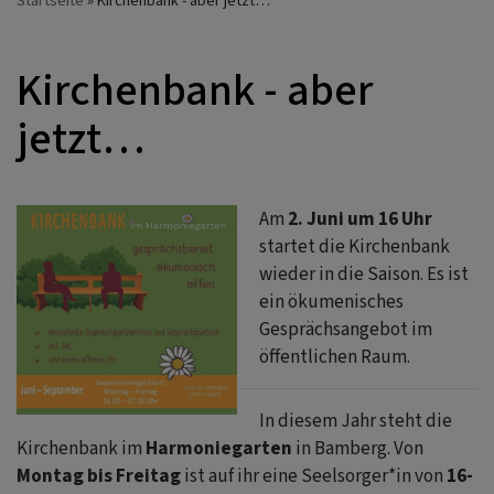
Startseite
Kirchenbank - aber jetzt…
Kirchenbank - aber
jetzt…
Am
2. Juni um 16 Uhr
startet die Kirchenbank
wieder in die Saison. Es ist
ein ökumenisches
Gesprächsangebot im
öffentlichen Raum.
In diesem Jahr steht die
Kirchenbank im
Harmoniegarten
in Bamberg. Von
Montag bis Freitag
ist auf ihr eine Seelsorger*in von
16-