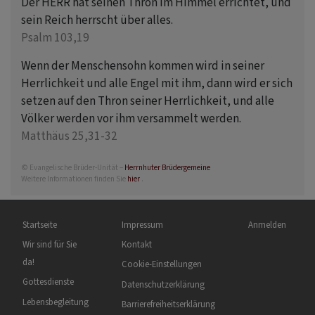
Der HERR hat seinen Thron im Himmel errichtet, und
sein Reich herrscht über alles.
Psalm 103,19
Wenn der Menschensohn kommen wird in seiner
Herrlichkeit und alle Engel mit ihm, dann wird er sich
setzen auf den Thron seiner Herrlichkeit, und alle
Völker werden vor ihm versammelt werden.
Matthäus 25,31-32
© Evangelische Brüder-Unität –
Herrnhuter Brüdergemeine
Weitere Informationen finden Sie
hier
.
Hauptnavigation
Fußbereichsmenü
Benutzermenü
Startseite
Impressum
Anmelden
Wir sind für Sie
Kontakt
da!
Cookie-Einstellungen
Gottesdienste
Datenschutzerklärung
Lebensbegleitung
Barrierefreiheitserklärung