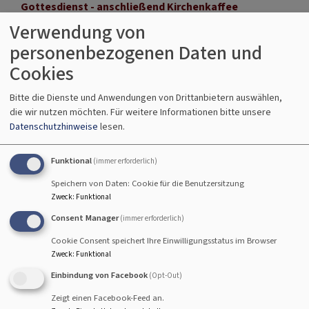
Gottesdienst - anschließend Kirchenkaffee
Lektor Koch und Rabbinerin Deusel
Verwendung von
Hallstadt
Johanneskirche Hallstadt
personenbezogenen Daten und
Cookies
Bitte die Dienste und Anwendungen von Drittanbietern auswählen,
So, 23.8. 10 Uhr
die wir nutzen möchten.
Für weitere Informationen bitte unsere
Datenschutzhinweise
lesen.
Gottesdienst - anschließend Kirchenkaffee
Lektorin Herold
Funktional
Hallstadt
Johanneskirche Hallstadt
(immer erforderlich)
Speichern von Daten: Cookie für die Benutzersitzung
Zweck
:
Funktional
Consent Manager
(immer erforderlich)
So, 30.8. 10 Uhr
Cookie Consent speichert Ihre Einwilligungsstatus im Browser
Zweck
:
Funktional
Gottesdienst - anschließend Kirchenkaffee
Einbindung von Facebook
Lektorin i.A.Teske
(Opt-Out)
Hallstadt
Johanneskirche Hallstadt
Zeigt einen Facebook-Feed an.