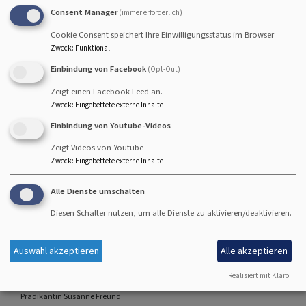
Consent Manager
Gottesdienst
(immer erforderlich)
Pfr. Schlechtweg
Cookie Consent speichert Ihre Einwilligungsstatus im Browser
Breitengüßbach
Seniorenzentrum Breitengüßbach
Zweck
:
Funktional
Einbindung von Facebook
(Opt-Out)
Zeigt einen Facebook-Feed an.
Zweck
:
Eingebettete externe Inhalte
Fr, 7.8. 15 Uhr
Einbindung von Youtube-Videos
Gottesdienst
Zeigt Videos von Youtube
Pfrin. Wittmann-Schlechtweg
Zweck
:
Eingebettete externe Inhalte
Hallstadt
Seniorenzentrum St. Kilian-Caritas
Alle Dienste umschalten
Diesen Schalter nutzen, um alle Dienste zu aktivieren/deaktivieren.
So, 9.8. 10 Uhr
Auswahl akzeptieren
Alle akzeptieren
Gottesdienst mit Abendmahl - anschließend
Realisiert mit Klaro!
Kirchenkaffee
Prädikantin Susanne Freund