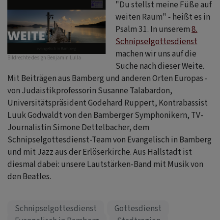
"Du stellst meine Füße auf
weiten Raum" - heißt es in
Psalm 31. In unserem
8.
Schnipselgottesdienst
machen wir uns auf die
Bildrechte
design Benjamin Lulla
Suche nach dieser Weite.
Mit Beiträgen aus Bamberg und anderen Orten Europas -
von Judaistikprofessorin Susanne Talabardon,
Universitätspräsident Godehard Ruppert, Kontrabassist
Luuk Godwaldt von den Bamberger Symphonikern, TV-
Journalistin Simone Dettelbacher, dem
Schnipselgottesdienst-Team von Evangelisch in Bamberg
und mit Jazz aus der Erlöserkirche. Aus Hallstadt ist
diesmal dabei: unsere Lautstärken-Band mit Musik von
den Beatles.
Schnipselgottesdienst
Gottesdienst