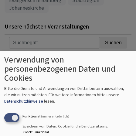
Evangelisch in Bamberg
Stadtregion
Johanneskirche
Unsere nächsten Veranstaltungen
Verwendung von
Erweiterter Filter
personenbezogenen Daten und
Cookies
Fr, 7.8. 9:30 Uhr
Gottesdienst
Bitte die Dienste und Anwendungen von Drittanbietern auswählen,
Pfrin. Wittmann-Schlechtweg
die wir nutzen möchten.
Für weitere Informationen bitte unsere
Oberhaid
Seniorenzentrum Oberhaid
Datenschutzhinweise
lesen.
Funktional
(immer erforderlich)
Speichern von Daten: Cookie für die Benutzersitzung
Fr, 7.8. 10:30 Uhr
Zweck
:
Funktional