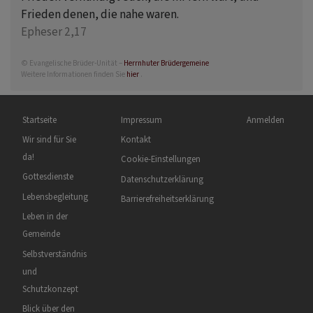
Frieden denen, die nahe waren.
Epheser 2,17
© Evangelische Brüder-Unität –
Herrnhuter Brüdergemeine
Weitere Informationen finden Sie
hier
.
Hauptnavigation
Fußbereichsmenü
Benutzermenü
Startseite
Impressum
Anmelden
Wir sind für Sie
Kontakt
da!
Cookie-Einstellungen
Gottesdienste
Datenschutzerklärung
Lebensbegleitung
Barrierefreiheitserklärung
Leben in der
Gemeinde
Selbstverständnis
und
Schutzkonzept
Blick über den