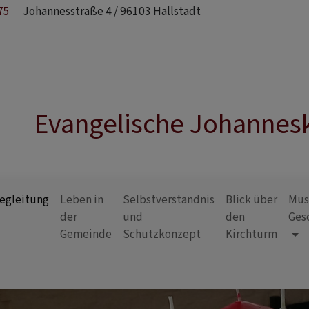
75
Johannesstraße 4 / 96103 Hallstadt
Evangelische Johannesk
egleitung
Leben in
Selbstverständnis
Blick über
Mus
der
und
den
Ges
Gemeinde
Schutzkonzept
Kirchturm