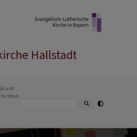
irche Hallstadt
ik und
chichten
Suche