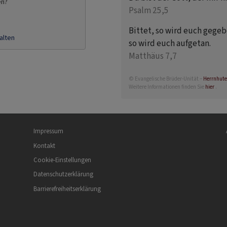
en?
Psalm 25,5
Bittet, so wird euch gegebe
alten
so wird euch aufgetan.
Matthäus 7,7
© Evangelische Brüder-Unität –
Herrnhute
Weitere Informationen finden Sie
hier
.
Fußbereichsmenü
Be
Impressum
Kontakt
Cookie-Einstellungen
Datenschutzerklärung
Barrierefreiheitserklärung