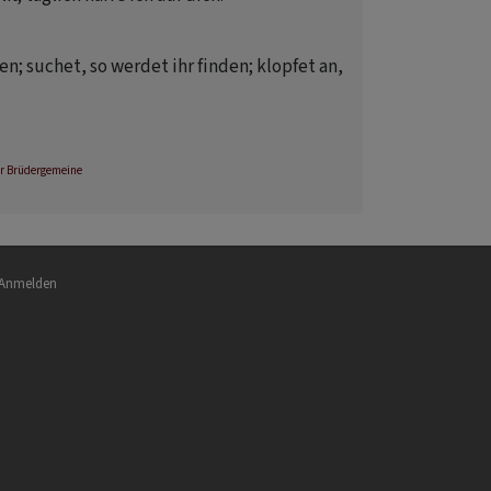
n; suchet, so werdet ihr finden; klopfet an,
r Brüdergemeine
nutzermenü
Anmelden