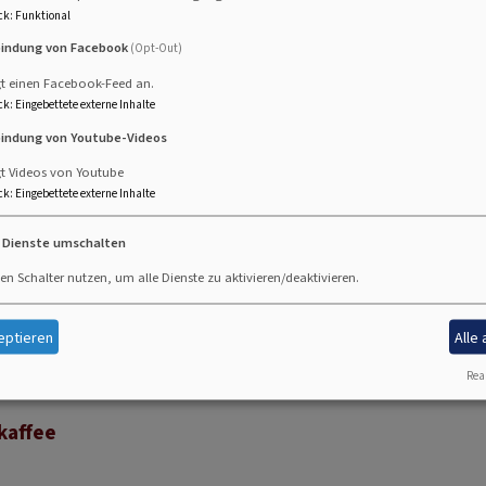
ck
:
Funktional
bindung von Facebook
(Opt-Out)
gt einen Facebook-Feed an.
ck
:
Eingebettete externe Inhalte
ließend Kirchenkaffee
bindung von Youtube-Videos
gt Videos von Youtube
ck
:
Eingebettete externe Inhalte
e Dienste umschalten
en Schalter nutzen, um alle Dienste zu aktivieren/deaktivieren.
kaffee
eptieren
Alle
Real
kaffee