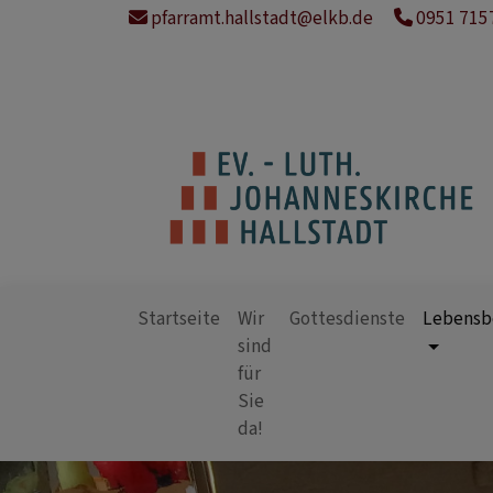
Direkt
pfarramt.hallstadt@elkb.de
0951 715
zum
Inhalt
Startseite
Wir
Gottesdienste
Lebensb
sind
für
Hauptnavigation
Sie
da!