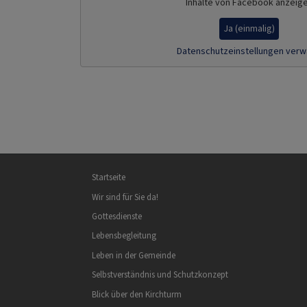
Inhalte von Facebook anzeig
Ja (einmalig)
Datenschutzeinstellungen verw
Hauptnavigation
Startseite
Wir sind für Sie da!
Gottesdienste
Lebensbegleitung
Leben in der Gemeinde
Selbstverständnis und Schutzkonzept
Blick über den Kirchturm