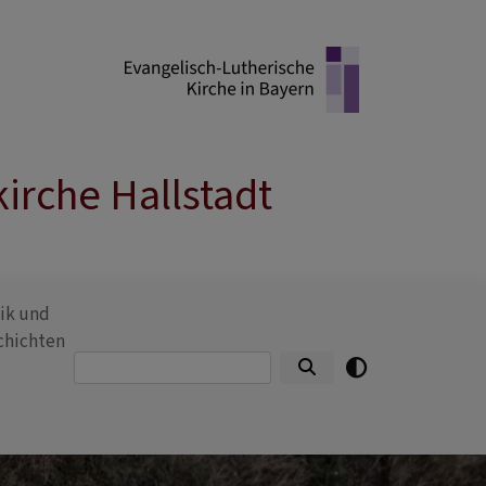
irche Hallstadt
ik und
chichten
Suche