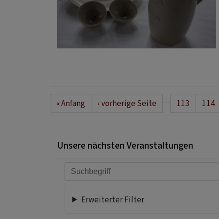
Seitennummerierung
…
First
« Anfang
Vorherige
‹ vorherige Seite
Seite
113
Seit
114
page
Seite
Unsere nächsten Veranstaltungen
Erweiterter Filter