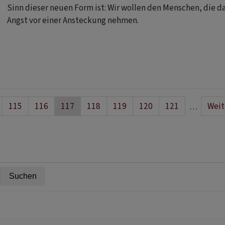
Sinn dieser neuen Form ist: Wir wollen den Menschen, di
Angst vor einer Ansteckung nehmen.
e
Seite
115
Seite
116
Aktuelle
117
Seite
118
Seite
119
Seite
120
Seite
121
Näch
Weit
…
Seite
Seit