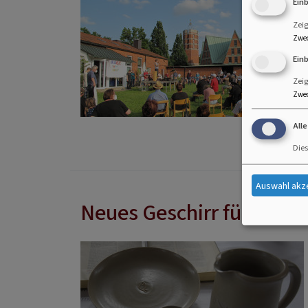
Ein
Zei
Zwe
Ein
Zei
Zwe
All
Dies
Auswahl akz
Neues Geschirr fürs Abe