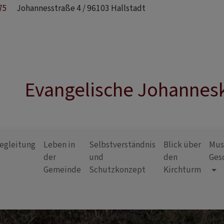
75
Johannesstraße 4 / 96103 Hallstadt
Evangelische Johannesk
egleitung
Leben in
Selbstverständnis
Blick über
Mus
der
und
den
Ges
Gemeinde
Schutzkonzept
Kirchturm