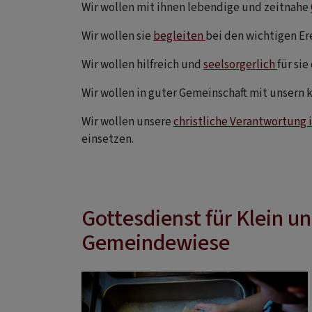
Wir wollen mit ihnen lebendige und zeitnahe
Wir wollen sie
begleiten
bei den wichtigen Er
Wir wollen hilfreich und
seelsorgerlich
für sie
Wir wollen in guter Gemeinschaft mit unsern 
Wir wollen unsere
christliche Verantwortung i
einsetzen.
Gottesdienst für Klein u
Gemeindewiese