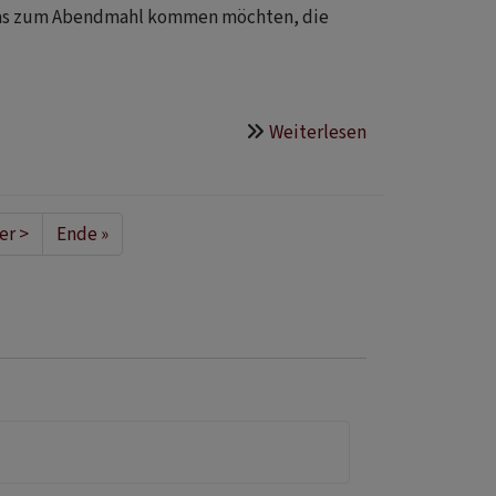
e das zum Abendmahl kommen möchten, die
Weiterlesen
über
Neues
Geschirr
fürs
ste
er >
Last
Ende »
Abendmahl
e
page