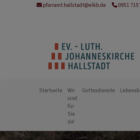
Direkt
pfarramt.hallstadt@elkb.de
0951 715
zum
Inhalt
Startseite
Wir
Gottesdienste
Lebensb
sind
für
Hauptnavigation
Sie
da!