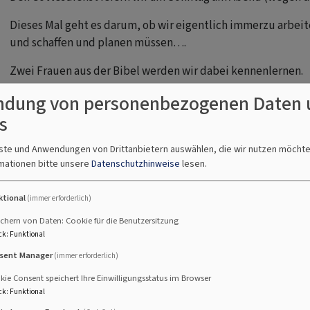
Dieses Mal geht es darum, ob wir eigentlich immerzu arb
und schaffen und planen müssen….
Zwei Frauen aus der Bibel werden wir dabei kennenlernen.
dung von personenbezogenen Daten 
In dem Gottesdienst werden auch die neuen Konfirmandin
s
d Feiern mit Euch!
nste und Anwendungen von Drittanbietern auswählen, die wir nutzen möcht
mationen bitte unsere
Datenschutzhinweise
lesen.
ktional
(immer erforderlich)
chern von Daten: Cookie für die Benutzersitzung
ck
:
Funktional
sent Manager
(immer erforderlich)
ftat
ie Consent speichert Ihre Einwilligungsstatus im Browser
ck
:
Funktional
Dreimal bekamen Menschen in den vergangenen Jahren in 