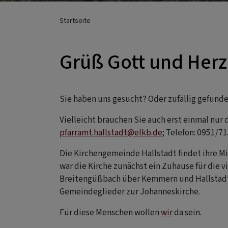
Startseite
Grüß Gott und Her
Sie haben uns gesucht? Oder zufällig gefunden?
Vielleicht brauchen Sie auch erst einmal nur 
pfarramt.hallstadt@elkb.de
; Telefon: 0951/7
Die Kirchengemeinde Hallstadt findet ihre M
war die Kirche zunächst ein Zuhause für die 
Breitengüßbach über Kemmern und Hallstadt n
Gemeindeglieder zur Johanneskirche.
Für diese Menschen wollen
wir
da sein.