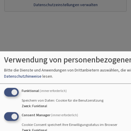
Datenschutzeinstellungen verwalten
Tageslosung
Verwendung von personenbezogenen
Bitte die Dienste und Anwendungen von Drittanbietern auswählen, die w
Du bist der Gott, der mir hilft; täglich harre ich auf
Datenschutzhinweise
lesen.
dich.
Psalm 25,5
Funktional
(immer erforderlich)
Bittet, so wird euch gegeben; suchet, so werdet ihr
Speichern von Daten: Cookie für die Benutzersitzung
finden; klopfet an, so wird euch aufgetan.
Zweck
:
Funktional
Matthäus 7,7
Consent Manager
(immer erforderlich)
Cookie Consent speichert Ihre Einwilligungsstatus im Browser
© Evangelische Brüder-Unität –
Herrnhuter Brüdergemeine
Zweck
:
Funktional