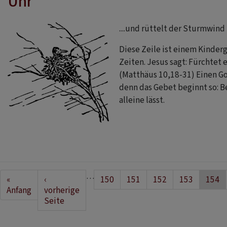
Uhr
....und rüttelt der Sturmwind 
Diese Zeile ist einem Kinde
Zeiten. Jesus sagt: Fürchtet 
(Matthäus 10,18-31) Einen Go
denn das Gebet beginnt so: Bei
alleine lässt.
Seitennummerierung
…
First
«
Vorherige
‹
Seite
150
Seite
151
Seite
152
Seite
153
Aktue
154
page
Anfang
Seite
vorherige
Seite
Seite