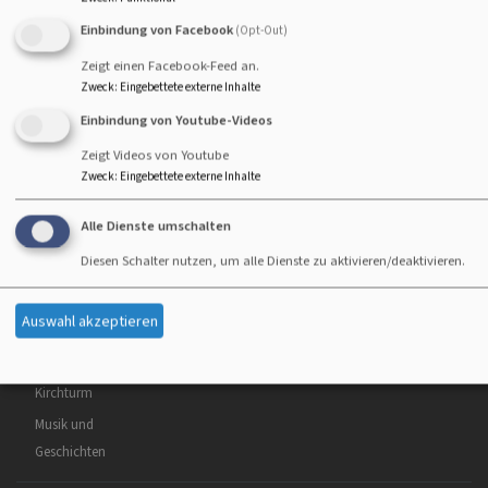
Weitere Informationen finden Sie
hier
.
Einbindung von Facebook
(Opt-Out)
Hauptnavigation
Fußbereichsmenü
Benutzermenü
Zeigt einen Facebook-Feed an.
Startseite
Impressum
Anmelden
Zweck
:
Eingebettete externe Inhalte
Wir sind für Sie
Kontakt
Einbindung von Youtube-Videos
da!
Cookie-Einstellungen
Zeigt Videos von Youtube
Gottesdienste
Datenschutzerklärung
Zweck
:
Eingebettete externe Inhalte
Lebensbegleitung
Barrierefreiheitserklärung
Leben in der
Alle Dienste umschalten
Gemeinde
Diesen Schalter nutzen, um alle Dienste zu aktivieren/deaktivieren.
Selbstverständnis
und
Auswahl akzeptieren
Schutzkonzept
Blick über den
Kirchturm
Musik und
Geschichten