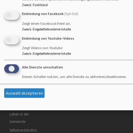
es sprosst, lasse ich's euch hören.
Zweck
:
Funktional
Jesaja 42,9
Einbindung von Facebook
(Opt-Out)
Der Menschensohn ist's, der den guten Samen sät.
Zeigt einen Facebook-Feed an.
Der Acker ist die Welt.
Zweck
:
Eingebettete externe Inhalte
Matthäus 13,37-38
Einbindung von Youtube-Videos
Zeigt Videos von Youtube
© Evangelische Brüder-Unität –
Herrnhuter Brüdergemeine
Zweck
:
Eingebettete externe Inhalte
Weitere Informationen finden Sie
hier
.
Alle Dienste umschalten
Hauptnavigation
Fußbereichsmenü
Benutzermenü
Startseite
Impressum
Anmelden
Diesen Schalter nutzen, um alle Dienste zu aktivieren/deaktivieren.
Wir sind für Sie
Kontakt
da!
Cookie-Einstellungen
Auswahl akzeptieren
Gottesdienste
Datenschutzerklärung
Lebensbegleitung
Barrierefreiheitserklärung
Leben in der
Gemeinde
Selbstverständnis