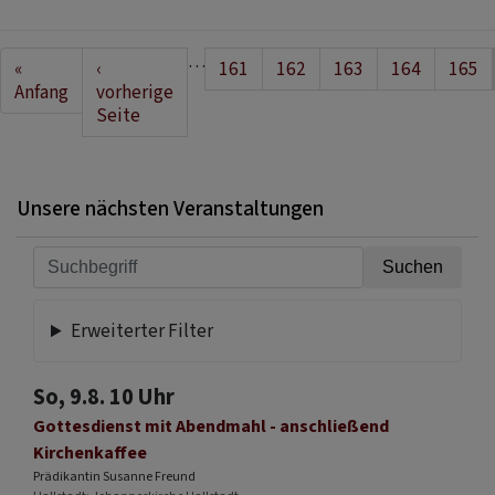
Seitennummerierung
…
First
«
Vorherige
‹
Seite
161
Seite
162
Seite
163
Seite
164
Seite
165
page
Anfang
Seite
vorherige
Seite
Unsere nächsten Veranstaltungen
Erweiterter Filter
So, 9.8. 10 Uhr
Gottesdienst mit Abendmahl - anschließend
Kirchenkaffee
Prädikantin Susanne Freund