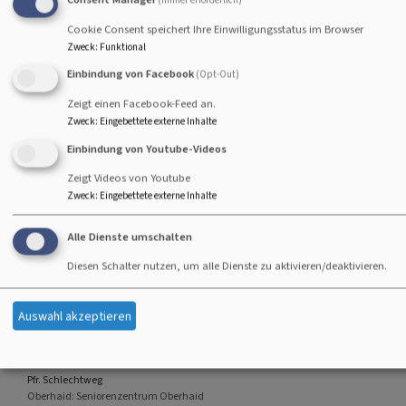
Gottesdienst - anschließend Kirchenkaffee
Lektorin i.A.Teske
Cookie Consent speichert Ihre Einwilligungsstatus im Browser
Hallstadt
Johanneskirche Hallstadt
Zweck
:
Funktional
Einbindung von Facebook
(Opt-Out)
Zeigt einen Facebook-Feed an.
Zweck
:
Eingebettete externe Inhalte
So, 6.9. 10 Uhr
Einbindung von Youtube-Videos
Gottesdienst für Klein und Groß zur Kirchweih in
Zeigt Videos von Youtube
Gleisenau
Zweck
:
Eingebettete externe Inhalte
Pfrin.Schimmel
Ebelsbach-Gleisenau
Kirche Gleisenau
Alle Dienste umschalten
Diesen Schalter nutzen, um alle Dienste zu aktivieren/deaktivieren.
Auswahl akzeptieren
Fr, 11.9. 9:30 Uhr
Gottesdienst
Pfr. Schlechtweg
Oberhaid
Seniorenzentrum Oberhaid