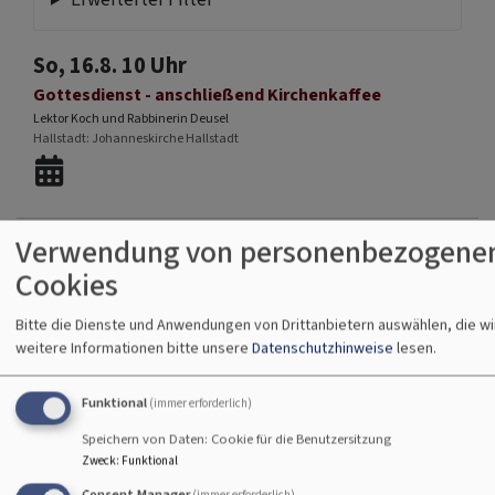
So, 16.8. 10 Uhr
Gottesdienst - anschließend Kirchenkaffee
Lektor Koch und Rabbinerin Deusel
Hallstadt
Johanneskirche Hallstadt
Verwendung von personenbezogenen
So, 23.8. 10 Uhr
Cookies
Gottesdienst - anschließend Kirchenkaffee
Lektorin Herold
Bitte die Dienste und Anwendungen von Drittanbietern auswählen, die w
Hallstadt
Johanneskirche Hallstadt
weitere Informationen bitte unsere
Datenschutzhinweise
lesen.
Funktional
(immer erforderlich)
Speichern von Daten: Cookie für die Benutzersitzung
Zweck
:
Funktional
So, 30.8. 10 Uhr
Consent Manager
(immer erforderlich)