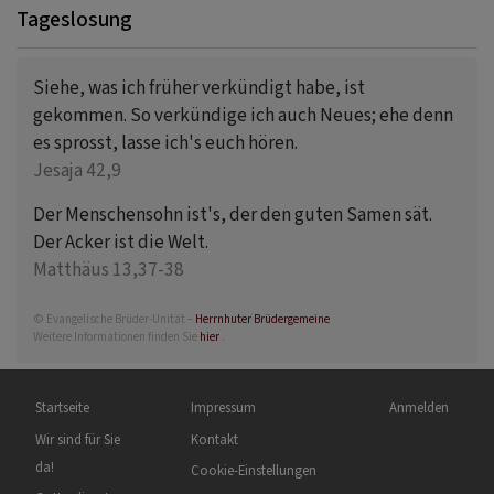
Tageslosung
Siehe, was ich früher verkündigt habe, ist
gekommen. So verkündige ich auch Neues; ehe denn
es sprosst, lasse ich's euch hören.
Jesaja 42,9
Der Menschensohn ist's, der den guten Samen sät.
Der Acker ist die Welt.
Matthäus 13,37-38
© Evangelische Brüder-Unität –
Herrnhuter Brüdergemeine
Weitere Informationen finden Sie
hier
.
Hauptnavigation
Fußbereichsmenü
Benutzermenü
Startseite
Impressum
Anmelden
Wir sind für Sie
Kontakt
da!
Cookie-Einstellungen