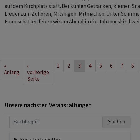
auf dem Kirchplatz statt. Bei kühlen Getränken, kleinen Sna
Lieder zum Zuhören, Mitsingen, Mitmachen. Unter Schirmen
Baumschatten feiern wir am Abend in die Johanneskirchwei
Seitennummerierung
First
«
Vorherige
‹
Seite
1
Seite
2
Aktuelle
3
Seite
4
Seite
5
Seite
6
Seite
7
Sei
8
page
Anfang
Seite
vorherige
Seite
Seite
Unsere nächsten Veranstaltungen
Erweiterter Filter